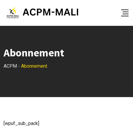
Skip
to
content
Abonnement
ACPM
-
Abonnement
[wpuf_sub_pack]