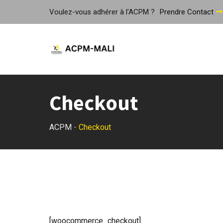
Skip
Voulez-vous adhérer à l'ACPM ?
Prendre Contact
to
content
Checkout
ACPM
-
Checkout
[woocommerce_checkout]