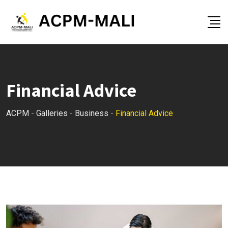
Skip
to
content
Financial Advice
ACPM
-
Galleries
-
Business
-
Financial Advice