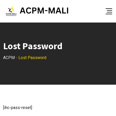
Skip
to
content
Lost Password
ACPM
-
Lost Password
[ihc-pass-reset]