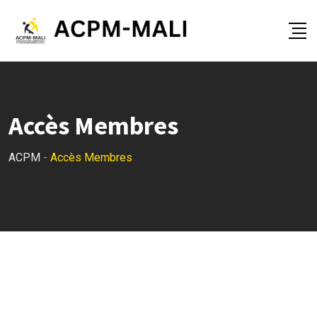
Skip
to
content
Accès Membres
ACPM
-
Accès Membres