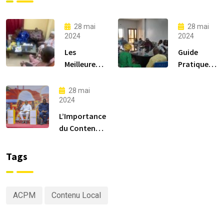
28 mai
28 mai
2024
2024
Les
Guide
Meilleures
Pratique
Pratiques
pour
pour la
Rejoindre
28 mai
Supervision
l’ACPM-
2024
et la Mise
MALI
L’Importance
en Œuvre
du Contenu
de Projets
Local dans le
Miniers
Secteur
Tags
Minier Malien
ACPM
Contenu Local