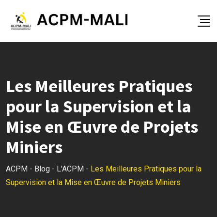
Skip
to
content
Les Meilleures Pratiques
pour la Supervision et la
Mise en Œuvre de Projets
Miniers
ACPM
-
Blog
-
L'ACPM
-
Les Meilleures Pratiques pour la
Supervision et la Mise en Œuvre de Projets Miniers