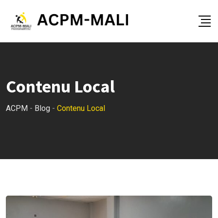
Skip
to
content
Contenu Local
ACPM
-
Blog
-
Contenu Local