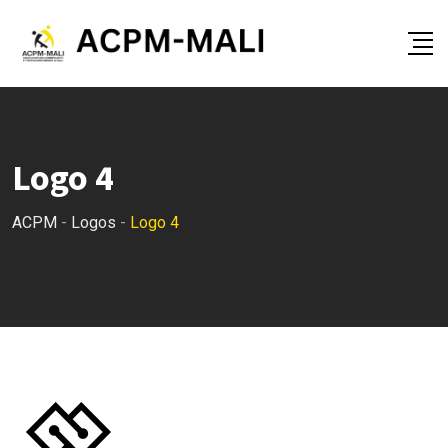
Skip
to
content
Logo 4
ACPM
-
Logos
-
Logo 4